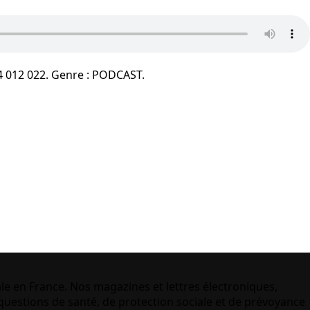
4 012 022. Genre : PODCAST.
le en France. Nos magazines et lettres électroniques,
uestions de santé, de protection sociale et de prévoyance