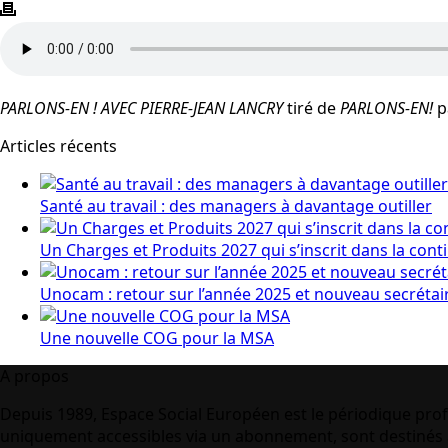
PARLONS-EN ! AVEC PIERRE-JEAN LANCRY
tiré de
PARLONS-EN!
p
Articles récents
Santé au travail : des managers à davantage outiller
Un Charges et Produits 2027 qui s’inscrit dans la cont
Unocam : retour sur l’année 2025 et nouveau secrétai
Une nouvelle COG pour la MSA
A propos
Depuis 1989, Espace Social Européen est le périodique prof
uniquement accessibles via un abonnement, sont destinés à