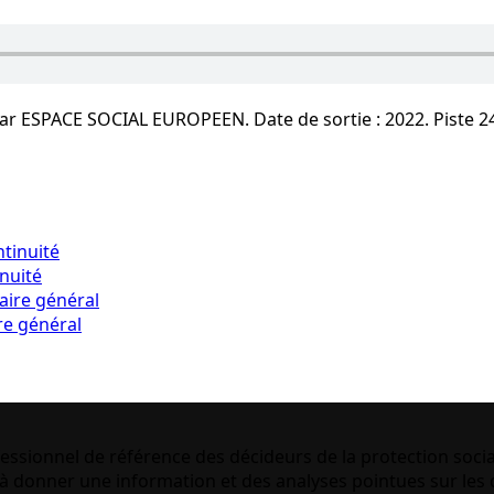
ar ESPACE SOCIAL EUROPEEN. Date de sortie : 2022. Piste 2
inuité
re général
essionnel de référence des décideurs de la protection socia
 donner une information et des analyses pointues sur les q