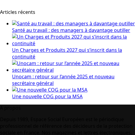
Articles récents
Santé au travail : des managers à davantage outiller
Un Charges et Produits 2027 qui s’inscrit dans la
continuité
Unocam : retour sur l’année 2025 et nouveau
secrétaire général
Une nouvelle COG pour la MSA
A propos
Depuis 1989, Espace Social Européen est le périodique
professionnel de référence des décideurs de la protection
sociale en France. Nos magazines et lettres électroniques,