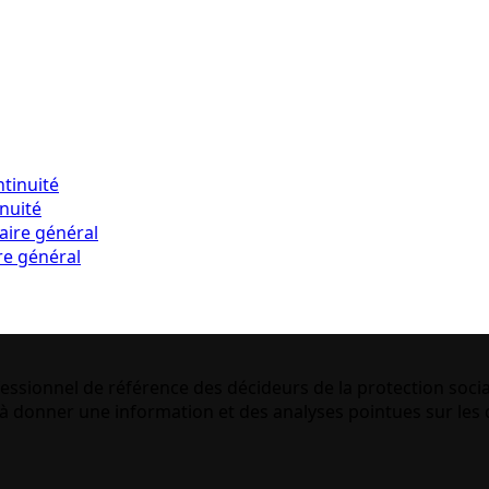
inuité
re général
essionnel de référence des décideurs de la protection socia
 donner une information et des analyses pointues sur les q