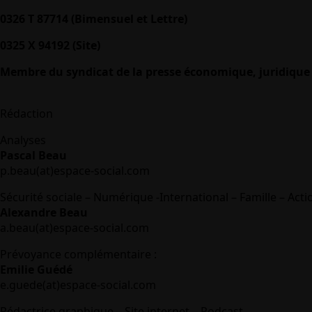
0326 T 87714 (Bimensuel et Lettre)
0325 X 94192 (Site)
Membre du syndicat de la presse économique, juridique 
Rédaction
Analyses
Pascal Beau
p.beau(at)espace-social.com
Sécurité sociale – Numérique -International – Famille – Acti
Alexandre Beau
a.beau(at)espace-social.com
Prévoyance complémentaire :
Emilie Guédé
e.guede(at)espace-social.com
Rédactrice graphique – Site internet – Podcast