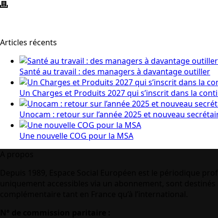
Articles récents
Santé au travail : des managers à davantage outiller
Un Charges et Produits 2027 qui s’inscrit dans la cont
Unocam : retour sur l’année 2025 et nouveau secrétai
Une nouvelle COG pour la MSA
A propos
Depuis 1989, Espace Social Européen est le périodique prof
uniquement accessibles via un abonnement, sont destinés à
complémentaire tant en France qu’à l’international.
N° de commission paritaire :