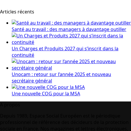
Articles récents
Santé au travail : des managers à davantage outiller
Un Charges et Produits 2027 qui s’inscrit dans la
continuité
Unocam : retour sur l’année 2025 et nouveau
secrétaire général
Une nouvelle COG pour la MSA
A propos
Depuis 1989, Espace Social Européen est le périodique
professionnel de référence des décideurs de la protection
sociale en France. Nos magazines et lettres électroniques,