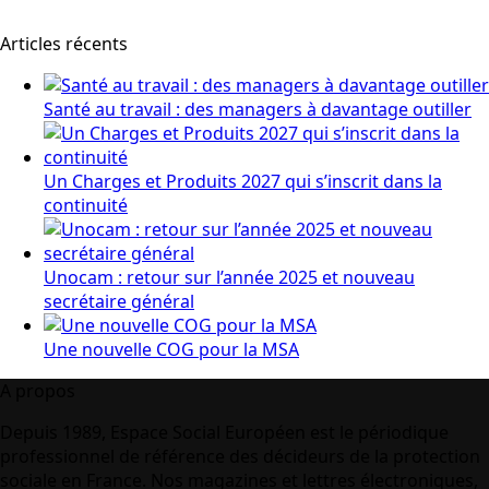
Articles récents
Santé au travail : des managers à davantage outiller
Un Charges et Produits 2027 qui s’inscrit dans la
continuité
Unocam : retour sur l’année 2025 et nouveau
secrétaire général
Une nouvelle COG pour la MSA
A propos
Depuis 1989, Espace Social Européen est le périodique
professionnel de référence des décideurs de la protection
sociale en France. Nos magazines et lettres électroniques,