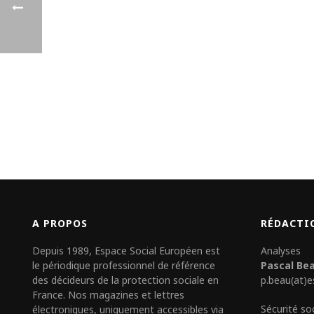
A PROPOS
RÉDACTI
Depuis 1989, Espace Social Européen est
Analyses
le périodique professionnel de référence
Pascal Be
des décideurs de la protection sociale en
p.beau(at)e
France. Nos magazines et lettres
Sécurité so
électroniques, uniquement accessibles via