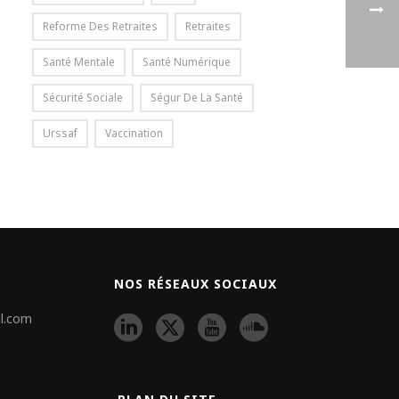
Reforme Des Retraites
Retraites
Santé Mentale
Santé Numérique
Sécurité Sociale
Ségur De La Santé
Urssaf
Vaccination
NOS RÉSEAUX SOCIAUX
l.com