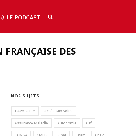
LE PODCAST
N FRANÇAISE DES
NOS SUJETS
100% Santé
Accès Aux Soins
Assurance Maladie
Autonomie
Caf
CCMSA
CMU-C
Cnaf
Cnam
Cnav