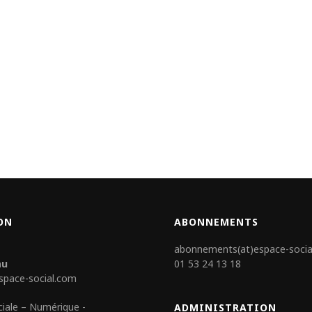
ON
ABONNEMENTS
abonnements(at)espace-socia
au
01 53 24 13 18
space-social.com
ciale – Numérique -
ADMINISTRATION