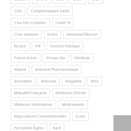
COG
Complémentaire Santé
Cour Des Comptes
Covid-19
Crise Sanitaire
Drees
Emmanuel Macron
Europe
FHF
Fonction Publique
France Assos
Groupe Vyv
Handicap
Hôpital
Industrie Pharmaceutique
Innovation
Interview
Inégalités
MSA
Mutualité Française
Médecine Libérale
Médecins Généralistes
Médicaments
Négociations Conventionnelles
Ocam
Personnes Âgées
Rac0