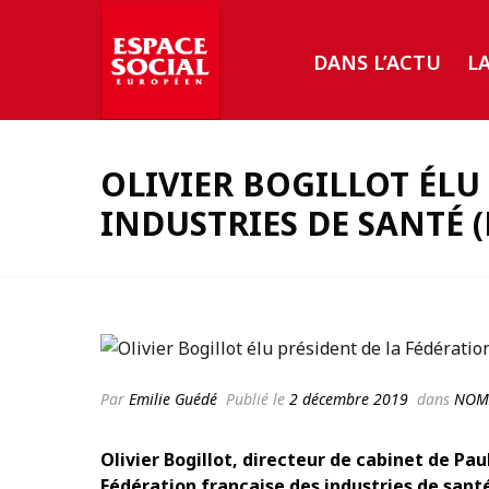
DANS L’ACTU
L
OLIVIER BOGILLOT ÉLU
INDUSTRIES DE SANTÉ (
Par
Emilie Guédé
Publié le
2 décembre 2019
dans
NOM
Olivier Bogillot, directeur de cabinet de Pau
Fédération française des industries de santé 