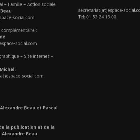
al – Famille – Action sociale
secretariat(at)espace-social.
 Beau
Tel: 01 53 24 13 00
space-social.com
 complémentaire :
édé
)espace-social.com
graphique – Site internet –
Micheli
(at)espace-social.com
 Alexandre Beau et Pascal
de la publication et de la
: Alexandre Beau