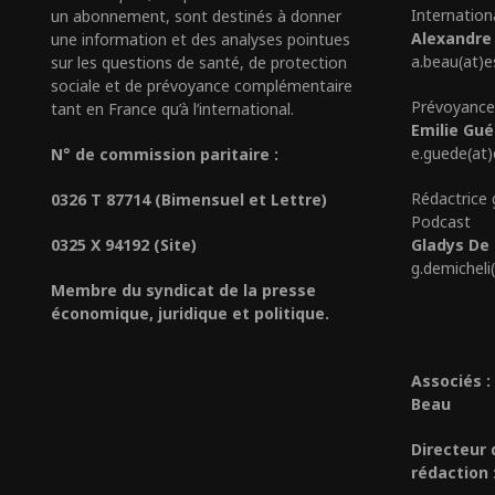
Internation
un abonnement, sont destinés à donner
Alexandre
une information et des analyses pointues
a.beau(at)e
sur les questions de santé, de protection
sociale et de prévoyance complémentaire
Prévoyance
tant en France qu’à l’international.
Emilie Gu
e.guede(at
N° de commission paritaire :
Rédactrice 
0326 T 87714 (Bimensuel et Lettre)
Podcast
0325 X 94192 (Site)
Gladys De 
g.demicheli
Membre du syndicat de la presse
économique, juridique et politique.
Associés :
Beau
Directeur 
rédaction 