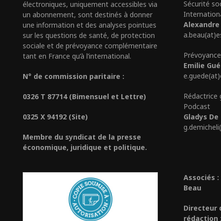
Sécurité so
électroniques, uniquement accessibles via
Internation
un abonnement, sont destinés à donner
Alexandre
une information et des analyses pointues
a.beau(at)e
sur les questions de santé, de protection
sociale et de prévoyance complémentaire
Prévoyance
tant en France qu’à l’international.
Emilie Gu
e.guede(at
N° de commission paritaire :
Rédactrice 
0326 T 87714 (Bimensuel et Lettre)
Podcast
0325 X 94192 (Site)
Gladys De 
g.demicheli
Membre du syndicat de la presse
économique, juridique et politique.
Associés :
Beau
Directeur 
rédaction 