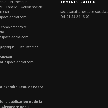
ciale – Numérique -
ADMINISTRATION
al – Famille – Action sociale
secretariat(at)espace-social.
 Beau
Tel: 01 53 24 13 00
space-social.com
 complémentaire :
édé
)espace-social.com
graphique – Site internet –
Micheli
(at)espace-social.com
 Alexandre Beau et Pascal
de la publication et de la
: Alexandre Beau