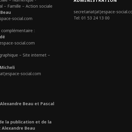
ADMINISTRATION
al – Famille – Action sociale
secretariat(at)espace-social.
 Beau
Tel: 01 53 24 13 00
space-social.com
 complémentaire :
édé
)espace-social.com
graphique – Site internet –
Micheli
(at)espace-social.com
 Alexandre Beau et Pascal
de la publication et de la
: Alexandre Beau