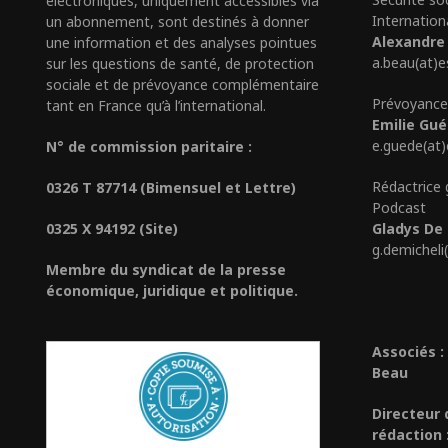
électroniques, uniquement accessibles via
Internation
un abonnement, sont destinés à donner
Alexandre
une information et des analyses pointues
a.beau(at)e
sur les questions de santé, de protection
sociale et de prévoyance complémentaire
Prévoyance
tant en France qu’à l’international.
Emilie Gu
e.guede(at
N° de commission paritaire :
Rédactrice 
0326 T 87714 (Bimensuel et Lettre)
Podcast
0325 X 94192 (Site)
Gladys De 
g.demicheli
Membre du syndicat de la presse
économique, juridique et politique.
Associés :
Beau
Directeur 
rédaction 