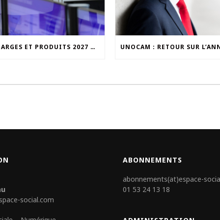
UN CHARGES ET PRODUITS 2027 QUI S’INSCRIT DANS LA CONTINUITÉ
ON
ABONNEMENTS
abonnements(at)espace-socia
au
01 53 24 13 18
space-social.com
ciale – Numérique -