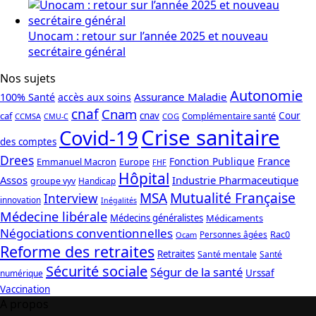
Unocam : retour sur l’année 2025 et nouveau
secrétaire général
Nos sujets
Autonomie
Assurance Maladie
100% Santé
accès aux soins
cnaf
Cnam
caf
cnav
Cour
Complémentaire santé
CCMSA
COG
CMU-C
Crise sanitaire
Covid-19
des comptes
Drees
France
Fonction Publique
Emmanuel Macron
Europe
FHF
Hôpital
Assos
Industrie Pharmaceutique
groupe vyv
Handicap
Mutualité Française
MSA
Interview
innovation
Inégalités
Médecine libérale
Médecins généralistes
Médicaments
Négociations conventionnelles
Rac0
Personnes âgées
Ocam
Reforme des retraites
Retraites
Santé mentale
Santé
Sécurité sociale
Ségur de la santé
Urssaf
numérique
Vaccination
A propos