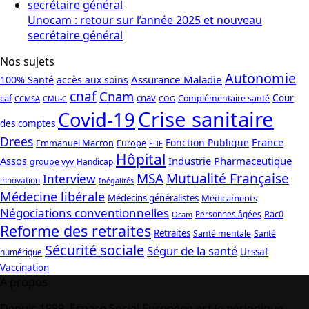
Unocam : retour sur l’année 2025 et nouveau
secrétaire général
Nos sujets
Autonomie
Assurance Maladie
100% Santé
accès aux soins
cnaf
Cnam
caf
cnav
Cour
Complémentaire santé
CCMSA
COG
CMU-C
Crise sanitaire
Covid-19
des comptes
Drees
France
Fonction Publique
Emmanuel Macron
Europe
FHF
Hôpital
Assos
Industrie Pharmaceutique
groupe vyv
Handicap
Mutualité Française
MSA
Interview
innovation
Inégalités
Médecine libérale
Médecins généralistes
Médicaments
Négociations conventionnelles
Rac0
Personnes âgées
Ocam
Reforme des retraites
Retraites
Santé mentale
Santé
Sécurité sociale
Ségur de la santé
Urssaf
numérique
Vaccination
A propos
Depuis 1989, Espace Social Européen est le périodique