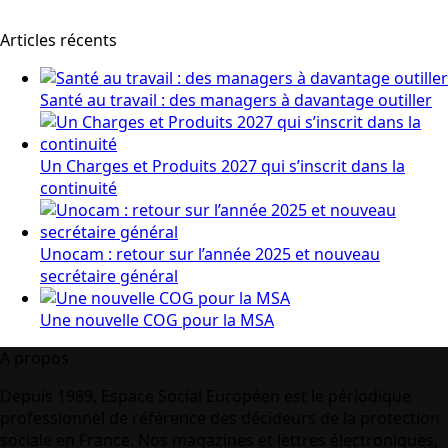
Articles récents
Santé au travail : des managers à davantage outiller
Un Charges et Produits 2027 qui s’inscrit dans la
continuité
Unocam : retour sur l’année 2025 et nouveau
secrétaire général
Une nouvelle COG pour la MSA
A propos
Depuis 1989, Espace Social Européen est le périodique
professionnel de référence des décideurs de la protection
sociale en France. Nos magazines et lettres électroniques,