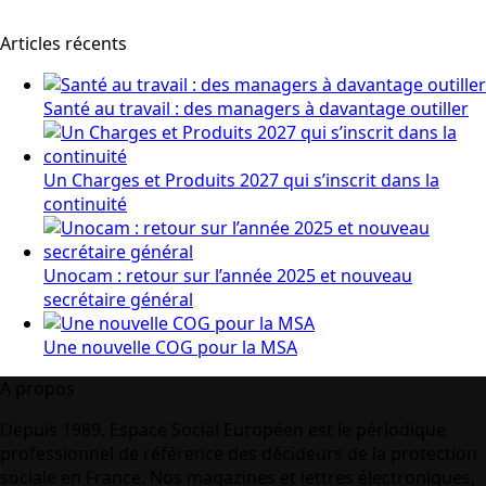
Articles récents
Santé au travail : des managers à davantage outiller
Un Charges et Produits 2027 qui s’inscrit dans la
continuité
Unocam : retour sur l’année 2025 et nouveau
secrétaire général
Une nouvelle COG pour la MSA
A propos
Depuis 1989, Espace Social Européen est le périodique
professionnel de référence des décideurs de la protection
sociale en France. Nos magazines et lettres électroniques,