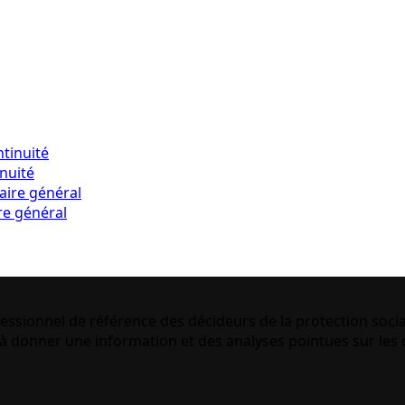
inuité
re général
essionnel de référence des décideurs de la protection socia
 donner une information et des analyses pointues sur les q