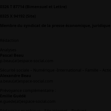
0326 T 87714 (Bimensuel et Lettre)
0325 X 94192 (Site)
Membre du syndicat de la presse économique, juridique 
Rédaction
Analyses
Pascal Beau
p.beau(at)espace-social.com
Sécurité sociale – Numérique -International – Famille – Acti
Alexandre Beau
a.beau(at)espace-social.com
Prévoyance complémentaire :
Emilie Guédé
e.guede(at)espace-social.com
Rédactrice graphique – Site internet – Podcast