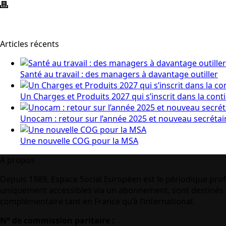
Articles récents
Santé au travail : des managers à davantage outiller
Un Charges et Produits 2027 qui s’inscrit dans la cont
Unocam : retour sur l’année 2025 et nouveau secrétai
Une nouvelle COG pour la MSA
A propos
Depuis 1989, Espace Social Européen est le périodique prof
uniquement accessibles via un abonnement, sont destinés à
complémentaire tant en France qu’à l’international.
N° de commission paritaire :