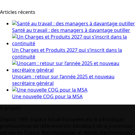
Articles récents
Santé au travail : des managers à davantage outiller
Un Charges et Produits 2027 qui s’inscrit dans la
continuité
Unocam : retour sur l’année 2025 et nouveau
secrétaire général
Une nouvelle COG pour la MSA
A propos
Depuis 1989, Espace Social Européen est le périodique
professionnel de référence des décideurs de la protection
sociale en France. Nos magazines et lettres électroniques,