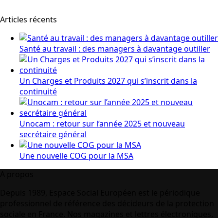
Articles récents
Santé au travail : des managers à davantage outiller
Un Charges et Produits 2027 qui s’inscrit dans la
continuité
Unocam : retour sur l’année 2025 et nouveau
secrétaire général
Une nouvelle COG pour la MSA
A propos
Depuis 1989, Espace Social Européen est le périodique
professionnel de référence des décideurs de la protection
sociale en France. Nos magazines et lettres électroniques,