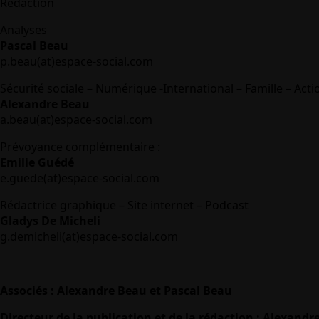
Rédaction
Analyses
Pascal Beau
p.beau(at)espace-social.com
Sécurité sociale – Numérique -International – Famille – Acti
Alexandre Beau
a.beau(at)espace-social.com
Prévoyance complémentaire :
Emilie Guédé
e.guede(at)espace-social.com
Rédactrice graphique – Site internet – Podcast
Gladys De Micheli
g.demicheli(at)espace-social.com
Associés : Alexandre Beau et Pascal Beau
Directeur de la publication et de la rédaction : Alexandr