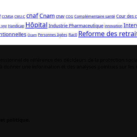
cnaf
Cnam
f
cnav
Cour des 
Complémentaire santé
CCMSA
COG
CMU-C
Hôpital
Inter
Industrie Pharmaceutique
 vyv
Handicap
innovation
Reforme des retrai
ntionnelles
Rac0
Personnes âgées
Ocam
essionnel de référence des décideurs de la protection socia
 donner une information et des analyses pointues sur les q
et politique.