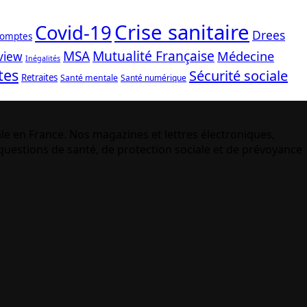
Crise sanitaire
Covid-19
Drees
comptes
Mutualité Française
MSA
Médecine
view
Inégalités
tes
Sécurité sociale
Retraites
Santé mentale
Santé numérique
le en France. Nos magazines et lettres électroniques,
uestions de santé, de protection sociale et de prévoyance