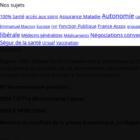
Nos sujets
Autonomie
Assurance Maladie
100% Santé
accès aux soins
ca
France Assos
Fonction Publique
Emmanuel Macron
Europe
groupe
FHF
libérale
Négociations conve
Médecins généralistes
Médicaments
Ségur de la santé
Urssaf
Vaccination
A propos
Depuis 1989, Espace Social Européen est le périodique prof
uniquement accessibles via un abonnement, sont destinés à
complémentaire tant en France qu’à l’international.
N° de commission paritaire :
0326 T 87714 (Bimensuel et Lettre)
0325 X 94192 (Site)
Membre du syndicat de la presse économique, juridique 