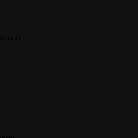
on sociale
e Beau