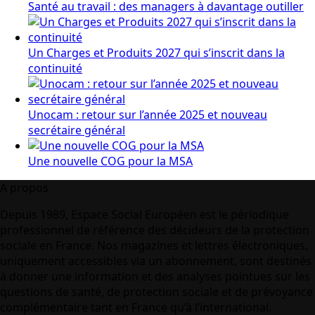
Santé au travail : des managers à davantage outiller
Un Charges et Produits 2027 qui s’inscrit dans la
continuité
Unocam : retour sur l’année 2025 et nouveau
secrétaire général
Une nouvelle COG pour la MSA
A propos
Depuis 1989, Espace Social Européen est le périodique
professionnel de référence des décideurs de la protection
sociale en France. Nos magazines et lettres électroniques,
uniquement accessibles via un abonnement, sont destinés
à donner une information et des analyses pointues sur les
questions de santé, de protection sociale et de prévoyance
complémentaire tant en France qu’à l’international.