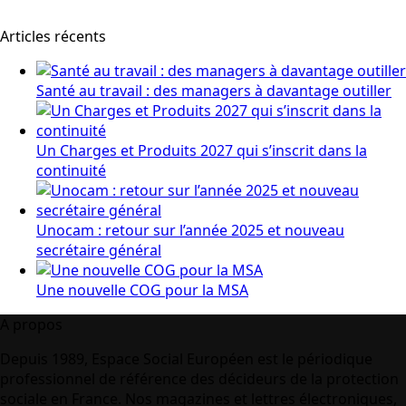
Articles récents
Santé au travail : des managers à davantage outiller
Un Charges et Produits 2027 qui s’inscrit dans la
continuité
Unocam : retour sur l’année 2025 et nouveau
secrétaire général
Une nouvelle COG pour la MSA
A propos
Depuis 1989, Espace Social Européen est le périodique
professionnel de référence des décideurs de la protection
sociale en France. Nos magazines et lettres électroniques,