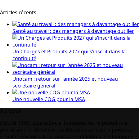
Articles récents
Santé au travail : des managers à davantage outiller
Un Charges et Produits 2027 qui s’inscrit dans la
continuité
Unocam : retour sur l’année 2025 et nouveau
secrétaire général
Une nouvelle COG pour la MSA
A propos
Depuis 1989, Espace Social Européen est le périodique
professionnel de référence des décideurs de la protection
sociale en France. Nos magazines et lettres électroniques,