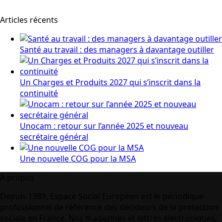
Articles récents
Santé au travail : des managers à davantage outiller
Un Charges et Produits 2027 qui s’inscrit dans la
continuité
Unocam : retour sur l’année 2025 et nouveau
secrétaire général
Une nouvelle COG pour la MSA
A propos
Depuis 1989, Espace Social Européen est le périodique
professionnel de référence des décideurs de la protection
sociale en France. Nos magazines et lettres électroniques,