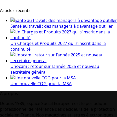
Articles récents
Santé au travail : des managers à davantage outiller
Un Charges et Produits 2027 qui s’inscrit dans la
continuité
Unocam : retour sur l’année 2025 et nouveau
secrétaire général
Une nouvelle COG pour la MSA
A propos
Depuis 1989, Espace Social Européen est le périodique
professionnel de référence des décideurs de la protection
sociale en France. Nos magazines et lettres électroniques,