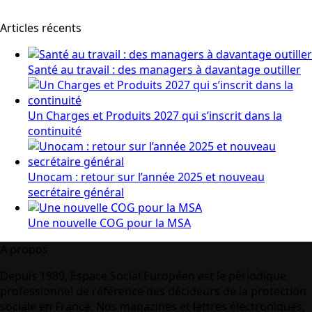
Articles récents
Santé au travail : des managers à davantage outiller
Un Charges et Produits 2027 qui s’inscrit dans la
continuité
Unocam : retour sur l’année 2025 et nouveau
secrétaire général
Une nouvelle COG pour la MSA
A propos
Depuis 1989, Espace Social Européen est le périodique
professionnel de référence des décideurs de la protection
sociale en France. Nos magazines et lettres électroniques,