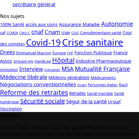
secrétaire général
Nos sujets
Autonomie
Assurance Maladie
100% Santé
accès aux soins
cnaf
Cnam
caf
cnav
Cour
Complémentaire santé
CCMSA
COG
CMU-C
Crise sanitaire
Covid-19
des comptes
Drees
France
Fonction Publique
Emmanuel Macron
Europe
FHF
Hôpital
Assos
Industrie Pharmaceutique
groupe vyv
Handicap
Mutualité Française
MSA
Interview
innovation
Inégalités
Médecine libérale
Médecins généralistes
Médicaments
Négociations conventionnelles
Rac0
Personnes âgées
Ocam
Reforme des retraites
Retraites
Santé mentale
Santé
Sécurité sociale
Ségur de la santé
Urssaf
numérique
Vaccination
A propos
Depuis 1989, Espace Social Européen est le périodique
professionnel de référence des décideurs de la protection