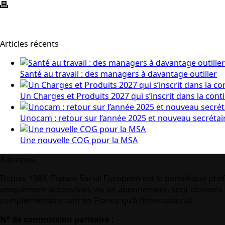
Articles récents
Santé au travail : des managers à davantage outiller
Un Charges et Produits 2027 qui s’inscrit dans la cont
Unocam : retour sur l’année 2025 et nouveau secrétai
Une nouvelle COG pour la MSA
A propos
Depuis 1989, Espace Social Européen est le périodique prof
uniquement accessibles via un abonnement, sont destinés à
complémentaire tant en France qu’à l’international.
N° de commission paritaire :