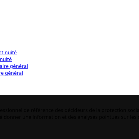
inuité
re général
essionnel de référence des décideurs de la protection socia
 donner une information et des analyses pointues sur les q