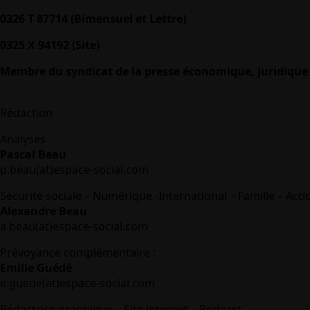
0326 T 87714 (Bimensuel et Lettre)
0325 X 94192 (Site)
Membre du syndicat de la presse économique, juridique 
Rédaction
Analyses
Pascal Beau
p.beau(at)espace-social.com
Sécurité sociale – Numérique -International – Famille – Acti
Alexandre Beau
a.beau(at)espace-social.com
Prévoyance complémentaire :
Emilie Guédé
e.guede(at)espace-social.com
Rédactrice graphique – Site internet – Podcast