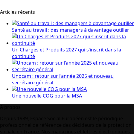
Articles récents
Santé au travail : des managers à davantage outiller
Un Charges et Produits 2027 qui s’inscrit dans la
continuité
Unocam : retour sur l’année 2025 et nouveau
secrétaire général
Une nouvelle COG pour la MSA
A propos
Depuis 1989, Espace Social Européen est le périodique
professionnel de référence des décideurs de la protection
sociale en France. Nos magazines et lettres électroniques,