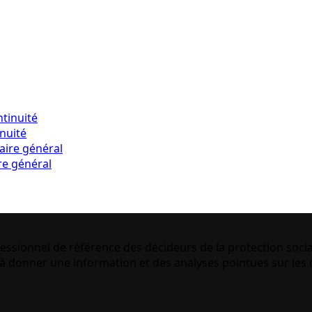
inuité
re général
essionnel de référence des décideurs de la protection socia
 donner une information et des analyses pointues sur les q