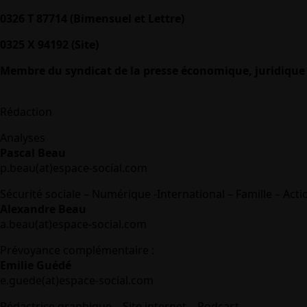
0326 T 87714 (Bimensuel et Lettre)
0325 X 94192 (Site)
Membre du syndicat de la presse économique, juridique 
Rédaction
Analyses
Pascal Beau
p.beau(at)espace-social.com
Sécurité sociale – Numérique -International – Famille – Acti
Alexandre Beau
a.beau(at)espace-social.com
Prévoyance complémentaire :
Emilie Guédé
e.guede(at)espace-social.com
Rédactrice graphique – Site internet – Podcast