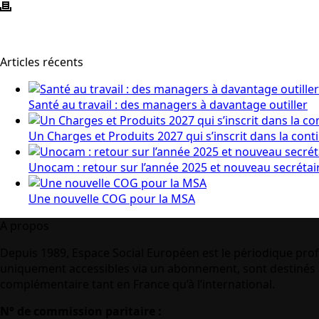
Articles récents
Santé au travail : des managers à davantage outiller
Un Charges et Produits 2027 qui s’inscrit dans la cont
Unocam : retour sur l’année 2025 et nouveau secrétai
Une nouvelle COG pour la MSA
A propos
Depuis 1989, Espace Social Européen est le périodique prof
uniquement accessibles via un abonnement, sont destinés à
complémentaire tant en France qu’à l’international.
N° de commission paritaire :