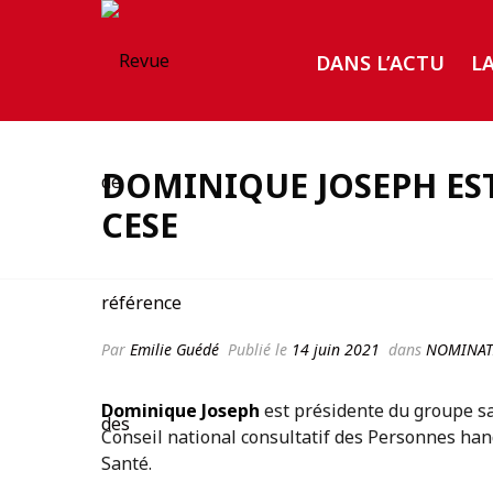
DANS L’ACTU
L
DOMINIQUE JOSEPH ES
CESE
Par
Emilie Guédé
Publié le
14 juin 2021
dans
NOMINAT
Dominique Joseph
est présidente du groupe s
Conseil national consultatif des Personnes han
Santé.