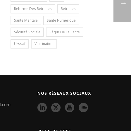
Reforme Des Retraites
Retraites
Santé Mentale
Santé Numérique
Sécurité Sociale
Ségur De La Santé
Urssaf
Vaccination
NOS RÉSEAUX SOCIAUX
l.com