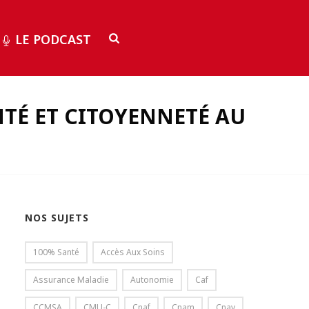
LE PODCAST
TÉ ET CITOYENNETÉ AU
NOS SUJETS
100% Santé
Accès Aux Soins
Assurance Maladie
Autonomie
Caf
CCMSA
CMU-C
Cnaf
Cnam
Cnav