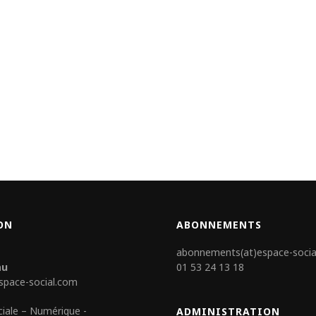
ON
ABONNEMENTS
abonnements(at)espace-socia
au
01 53 24 13 18
space-social.com
ciale – Numérique -
ADMINISTRATION