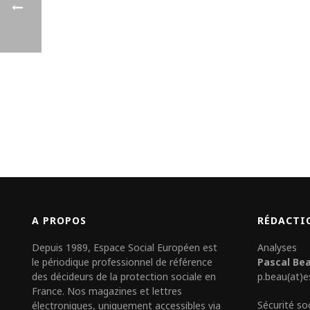
A PROPOS
RÉDACTI
Depuis 1989, Espace Social Européen est
Analyses
le périodique professionnel de référence
Pascal Be
des décideurs de la protection sociale en
p.beau(at)e
France. Nos magazines et lettres
Sécurité so
électroniques, uniquement accessibles via