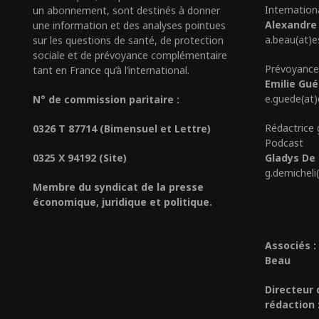
Internation
un abonnement, sont destinés à donner
Alexandre
une information et des analyses pointues
a.beau(at)e
sur les questions de santé, de protection
sociale et de prévoyance complémentaire
Prévoyance
tant en France qu’à l’international.
Emilie Gu
e.guede(at
N° de commission paritaire :
Rédactrice 
0326 T 87714 (Bimensuel et Lettre)
Podcast
0325 X 94192 (Site)
Gladys De 
g.demicheli
Membre du syndicat de la presse
économique, juridique et politique.
Associés :
Beau
Directeur 
rédaction 