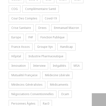
COG
Complémentaire Santé
Cour Des Comptes
Covid-19
Crise Sanitaire
Drees
Emmanuel Macron
Europe
FHF
Fonction Publique
France Assos
Groupe Vyv
Handicap
Hôpital
Industrie Pharmaceutique
Innovation
Interview
Inégalités
MSA
Mutualité Française
Médecine Libérale
Médecins Généralistes
Médicaments
Négociations Conventionnelles
Ocam
Personnes Âgées
Rac0