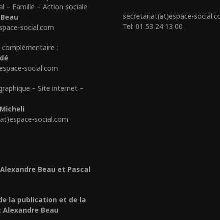
al – Famille – Action sociale
secretariat(at)espace-social.
 Beau
Tel: 01 53 24 13 00
space-social.com
 complémentaire :
édé
)espace-social.com
graphique – Site internet –
Micheli
(at)espace-social.com
 Alexandre Beau et Pascal
de la publication et de la
: Alexandre Beau