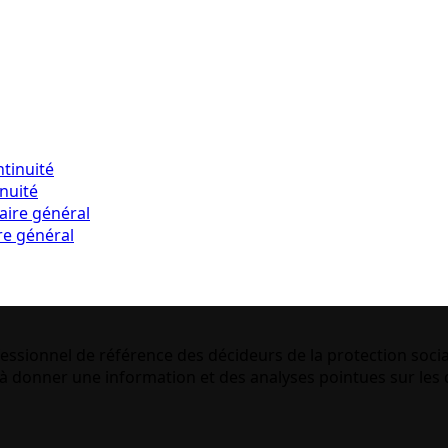
inuité
re général
essionnel de référence des décideurs de la protection socia
 donner une information et des analyses pointues sur les q