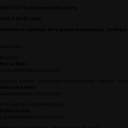
0326 T 87714 (Bimensuel et Lettre)
0325 X 94192 (Site)
Membre du syndicat de la presse économique, juridique 
Rédaction
Analyses
Pascal Beau
p.beau(at)espace-social.com
Sécurité sociale – Numérique -International – Famille – Acti
Alexandre Beau
a.beau(at)espace-social.com
Prévoyance complémentaire :
Emilie Guédé
e.guede(at)espace-social.com
Rédactrice graphique – Site internet – Podcast