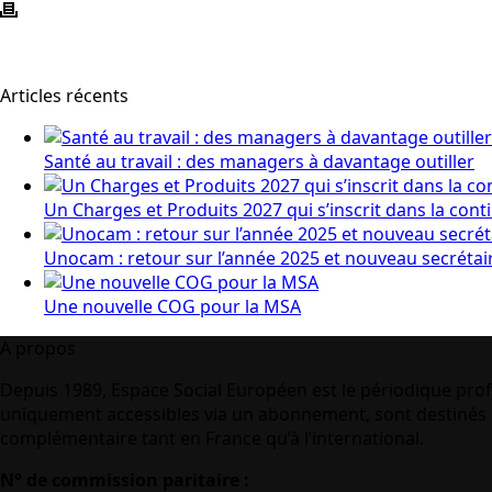
Articles récents
Santé au travail : des managers à davantage outiller
Un Charges et Produits 2027 qui s’inscrit dans la cont
Unocam : retour sur l’année 2025 et nouveau secrétai
Une nouvelle COG pour la MSA
A propos
Depuis 1989, Espace Social Européen est le périodique prof
uniquement accessibles via un abonnement, sont destinés à
complémentaire tant en France qu’à l’international.
N° de commission paritaire :