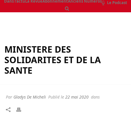
Dans l’actu
La Revue
Abonnement
Anciens Numéros
Le Podcast
MINISTERE DES
SOLIDARITES ET DE LA
SANTE
Par
Gladys De Micheli
Publié le
22 mai 2020
dans