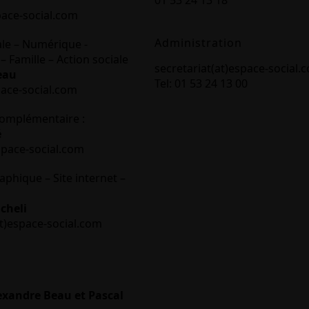
01 53 24 13 18
pace-social.com
Administration
ale – Numérique -
– Famille – Action sociale
secretariat(at)espace-social.
eau
Tel: 01 53 24 13 00
pace-social.com
omplémentaire :
é
space-social.com
aphique – Site internet –
cheli
t)espace-social.com
lexandre Beau et Pascal