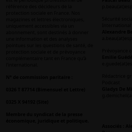
est le périodique professionnel de
Pascal Beau
référence des décideurs de la
p.beau(at)es
protection sociale en France. Nos
Sécurité soci
magazines et lettres électroniques,
International 
uniquement accessibles via un
Alexandre B
abonnement, sont destinés à donner
a.beau(at)es
une information et des analyses
pointues sur les questions de santé, de
Prévoyance c
protection sociale et de prévoyance
Emilie Guéd
complémentaire tant en France qu’à
e.guede(at)e
l’international.
Rédactrice gr
N° de commission paritaire :
Podcast
Gladys De Mi
0326 T 87714 (Bimensuel et Lettre)
g.demicheli(a
0325 X 94192 (Site)
Membre du syndicat de la presse
économique, juridique et politique.
Associés : A