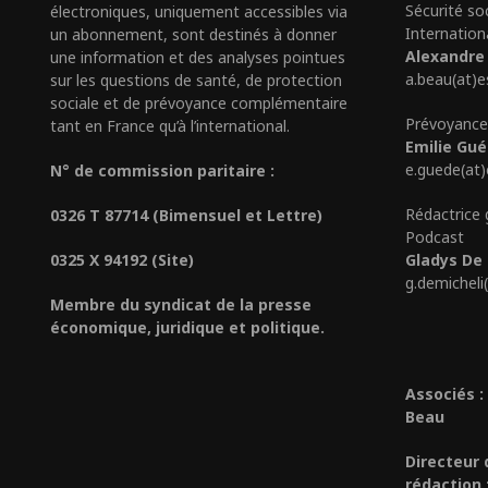
Sécurité so
électroniques, uniquement accessibles via
Internation
un abonnement, sont destinés à donner
Alexandre
une information et des analyses pointues
a.beau(at)e
sur les questions de santé, de protection
sociale et de prévoyance complémentaire
Prévoyance
tant en France qu’à l’international.
Emilie Gu
e.guede(at
N° de commission paritaire :
Rédactrice 
0326 T 87714 (Bimensuel et Lettre)
Podcast
0325 X 94192 (Site)
Gladys De 
g.demicheli
Membre du syndicat de la presse
économique, juridique et politique.
Associés :
Beau
Directeur 
rédaction 