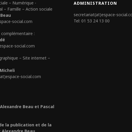
ciale – Numérique -
ADMINISTRATION
al – Famille – Action sociale
secretariat(at)espace-social.
 Beau
Tel: 01 53 24 13 00
space-social.com
 complémentaire :
édé
)espace-social.com
graphique – Site internet –
Micheli
(at)espace-social.com
 Alexandre Beau et Pascal
de la publication et de la
: Alexandre Beau