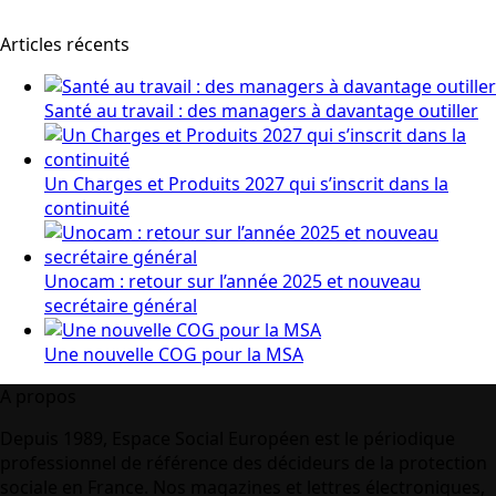
Articles récents
Santé au travail : des managers à davantage outiller
Un Charges et Produits 2027 qui s’inscrit dans la
continuité
Unocam : retour sur l’année 2025 et nouveau
secrétaire général
Une nouvelle COG pour la MSA
A propos
Depuis 1989, Espace Social Européen est le périodique
professionnel de référence des décideurs de la protection
sociale en France. Nos magazines et lettres électroniques,