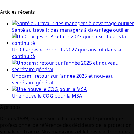
Articles récents
Santé au travail : des managers à davantage outiller
Un Charges et Produits 2027 qui s’inscrit dans la
continuité
Unocam : retour sur l’année 2025 et nouveau
secrétaire général
Une nouvelle COG pour la MSA
A propos
Depuis 1989, Espace Social Européen est le périodique
professionnel de référence des décideurs de la protection
sociale en France. Nos magazines et lettres électroniques,