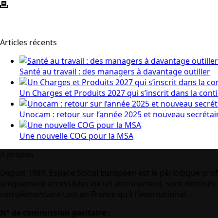
Articles récents
Santé au travail : des managers à davantage outiller
Un Charges et Produits 2027 qui s’inscrit dans la cont
Unocam : retour sur l’année 2025 et nouveau secrétai
Une nouvelle COG pour la MSA
A propos
Depuis 1989, Espace Social Européen est le périodique prof
uniquement accessibles via un abonnement, sont destinés à
complémentaire tant en France qu’à l’international.
N° de commission paritaire :