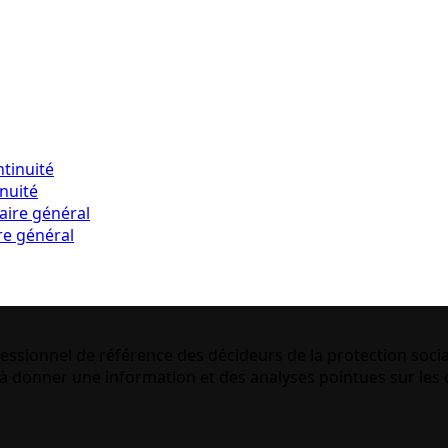
inuité
re général
essionnel de référence des décideurs de la protection socia
 donner une information et des analyses pointues sur les q