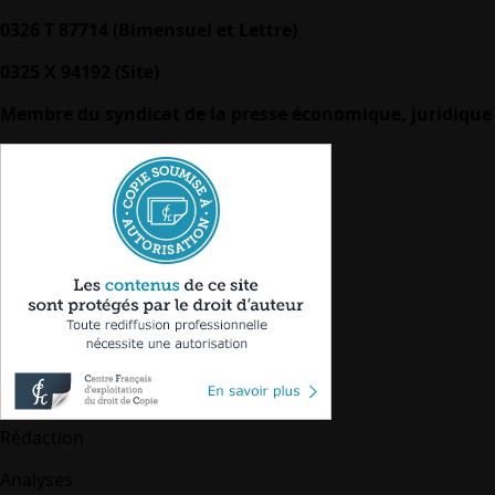
0326 T 87714 (Bimensuel et Lettre)
0325 X 94192 (Site)
Membre du syndicat de la presse économique, juridique 
Rédaction
Analyses