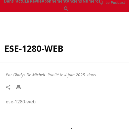
Dans l’actu
La Revue
Abonnement
Anciens Numéros
Le Podcast
ESE-1280-WEB
Par
Gladys De Micheli
Publié le
4 juin 2025
dans
ese-1280-web