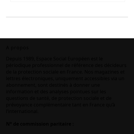
A propos
Depuis 1989, Espace Social Européen est le
périodique professionnel de référence des décideurs
de la protection sociale en France. Nos magazines et
lettres électroniques, uniquement accessibles via un
abonnement, sont destinés à donner une
information et des analyses pointues sur les
questions de santé, de protection sociale et de
prévoyance complémentaire tant en France qu’à
l’international.
N° de commission paritaire :