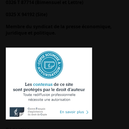
0326 T 87714 (Bimensuel et Lettre)
0325 X 94192 (Site)
Membre du syndicat de la presse économique,
juridique et politique.