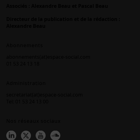
Associés : Alexandre Beau et Pascal Beau
Directeur de la publication et de la rédaction :
Alexandre Beau
Abonnements
abonnements(at)espace-social.com
01 53 24 13 18
Administration
secretariat(at)espace-social.com
Tel: 01 53 24 13 00
Nos réseaux sociaux