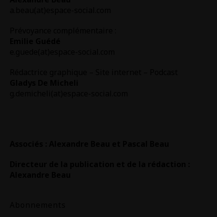
a.beau(at)espace-social.com
Prévoyance complémentaire :
Emilie Guédé
e.guede(at)espace-social.com
Rédactrice graphique – Site internet – Podcast
Gladys De Micheli
g.demicheli(at)espace-social.com
Associés : Alexandre Beau et Pascal Beau
Directeur de la publication et de la rédaction :
Alexandre Beau
Abonnements