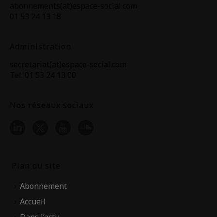
abonnements(at)espace-social.com
01 53 24 13 18
Administration
secretariat(at)espace-social.com
Tel: 01 53 24 13 00
Nos réseaux sociaux
Plan du site
Abonnement
Accueil
Dans l’actu