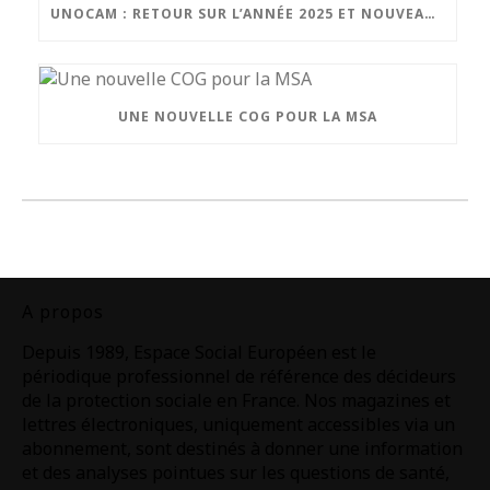
UNOCAM : RETOUR SUR L’ANNÉE 2025 ET NOUVEAU SECRÉTAIRE GÉNÉRAL
UNE NOUVELLE COG POUR LA MSA
A propos
Depuis 1989, Espace Social Européen est le
périodique professionnel de référence des décideurs
de la protection sociale en France. Nos magazines et
lettres électroniques, uniquement accessibles via un
abonnement, sont destinés à donner une information
et des analyses pointues sur les questions de santé,