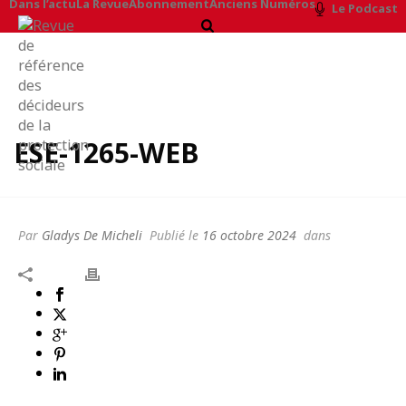
Dans l’actu
La Revue
Abonnement
Anciens Numéros
Le Podcast
ESE-1265-WEB
Par
Gladys De Micheli
Publié le
16 octobre 2024
dans