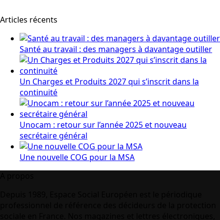
Articles récents
Santé au travail : des managers à davantage outiller
Un Charges et Produits 2027 qui s’inscrit dans la
continuité
Unocam : retour sur l’année 2025 et nouveau
secrétaire général
Une nouvelle COG pour la MSA
A propos
Depuis 1989, Espace Social Européen est le périodique
professionnel de référence des décideurs de la protection
sociale en France. Nos magazines et lettres électroniques,