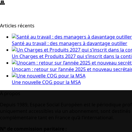
Articles récents
Santé au travail : des managers à davantage outiller
Un Charges et Produits 2027 qui s’inscrit dans la cont
Unocam : retour sur l’année 2025 et nouveau secrétai
Une nouvelle COG pour la MSA
A propos
Depuis 1989, Espace Social Européen est le périodique prof
uniquement accessibles via un abonnement, sont destinés à
complémentaire tant en France qu’à l’international.
N° de commission paritaire :