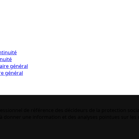
inuité
re général
essionnel de référence des décideurs de la protection socia
 donner une information et des analyses pointues sur les q