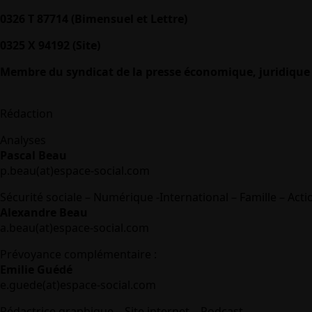
0326 T 87714 (Bimensuel et Lettre)
0325 X 94192 (Site)
Membre du syndicat de la presse économique, juridique 
Rédaction
Analyses
Pascal Beau
p.beau(at)espace-social.com
Sécurité sociale – Numérique -International – Famille – Acti
Alexandre Beau
a.beau(at)espace-social.com
Prévoyance complémentaire :
Emilie Guédé
e.guede(at)espace-social.com
Rédactrice graphique – Site internet – Podcast