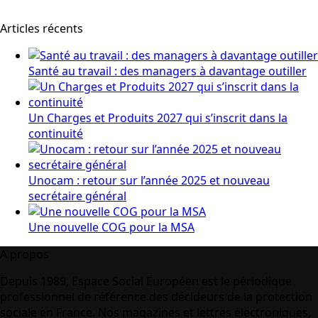
Articles récents
Santé au travail : des managers à davantage outiller
Un Charges et Produits 2027 qui s’inscrit dans la
continuité
Unocam : retour sur l’année 2025 et nouveau
secrétaire général
Une nouvelle COG pour la MSA
A propos
Depuis 1989, Espace Social Européen est le périodique
professionnel de référence des décideurs de la protection
sociale en France. Nos magazines et lettres électroniques,