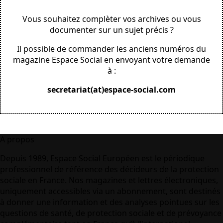
Vous souhaitez complèter vos archives ou vous
documenter sur un sujet précis ?
Il possible de commander les anciens numéros du
magazine Espace Social en envoyant votre demande
à :
secretariat(at)espace-social.com
A propos
Depuis 1989, Espace Social Européen est le périodique
professionnel de référence des décideurs de la protection
sociale en France. Nos magazines et lettres électroniques,
uniquement accessibles via un abonnement, sont destinés
à donner une information et des analyses pointues sur les
questions de santé, de protection sociale et de prévoyance