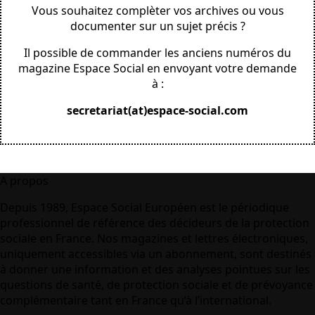
Vous souhaitez complèter vos archives ou vous
documenter sur un sujet précis ?
Il possible de commander les anciens numéros du
magazine Espace Social en envoyant votre demande
à :
secretariat(at)espace-social.com
A propos
Depuis 1989, Espace Social Européen est le périodique
professionnel de référence des décideurs de la protection
sociale en France. Nos magazines et lettres électroniques,
uniquement accessibles via un abonnement, sont destinés
à donner une information et des analyses pointues sur les
questions de santé, de protection sociale et de prévoyance
complémentaire tant en France qu’à l’international.