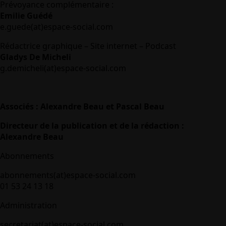
Prévoyance complémentaire :
Emilie Guédé
e.guede(at)espace-social.com
Rédactrice graphique – Site internet – Podcast
Gladys De Micheli
g.demicheli(at)espace-social.com
Associés : Alexandre Beau et Pascal Beau
Directeur de la publication et de la rédaction :
Alexandre Beau
Abonnements
abonnements(at)espace-social.com
01 53 24 13 18
Administration
secretariat(at)espace-social.com