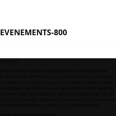
EVENEMENTS-800
A propos
Depuis 1989, Espace Social Européen est le périodique
professionnel de référence des décideurs de la protection
sociale en France. Nos magazines et lettres électroniques,
uniquement accessibles via un abonnement, sont destinés
à donner une information et des analyses pointues sur les
questions de santé, de protection sociale et de prévoyance
complémentaire tant en France qu’à l’international.
N° de commission paritaire :