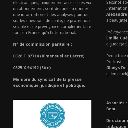
Sécurité so
électroniques, uniquement accessibles via
Internation
un abonnement, sont destinés à donner
Alexandre
une information et des analyses pointues
a.beau(at)e
sur les questions de santé, de protection
sociale et de prévoyance complémentaire
Prévoyance
tant en France qu’à l’international.
Emilie Gu
e.guede(at
N° de commission paritaire :
Rédactrice 
0326 T 87714 (Bimensuel et Lettre)
Podcast
0325 X 94192 (Site)
Gladys De 
g.demicheli
Membre du syndicat de la presse
économique, juridique et politique.
Associés :
Beau
Directeur 
rédaction 