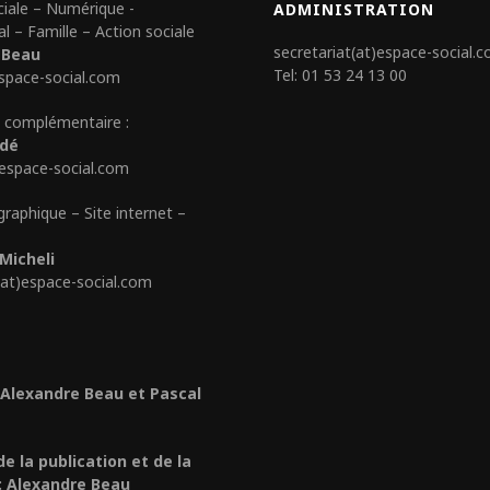
ciale – Numérique -
ADMINISTRATION
al – Famille – Action sociale
secretariat(at)espace-social.
 Beau
Tel: 01 53 24 13 00
space-social.com
 complémentaire :
édé
)espace-social.com
graphique – Site internet –
Micheli
(at)espace-social.com
 Alexandre Beau et Pascal
de la publication et de la
: Alexandre Beau