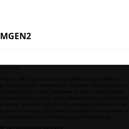
MGEN2
A propos
Depuis 1989, Espace Social Européen est le périodique
professionnel de référence des décideurs de la protection
sociale en France. Nos magazines et lettres électroniques,
uniquement accessibles via un abonnement, sont destinés
à donner une information et des analyses pointues sur les
questions de santé, de protection sociale et de prévoyance
complémentaire tant en France qu’à l’international.
N° de commission paritaire :