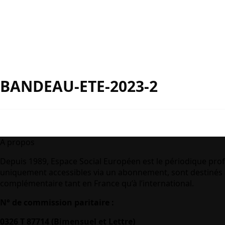
BANDEAU-ETE-2023-2
A propos
Depuis 1989, Espace Social Européen est le périodique prof
uniquement accessibles via un abonnement, sont destinés à
complémentaire tant en France qu’à l’international.
N° de commission paritaire :
0326 T 87714 (Bimensuel et Lettre)