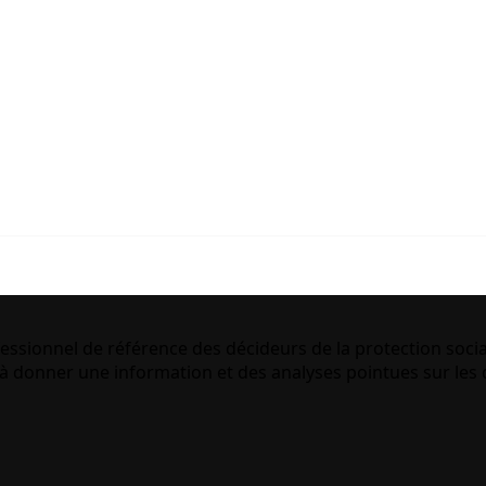
essionnel de référence des décideurs de la protection socia
 donner une information et des analyses pointues sur les q