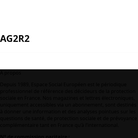
AG2R2
A propos
Depuis 1989, Espace Social Européen est le périodique
professionnel de référence des décideurs de la protection
sociale en France. Nos magazines et lettres électroniques,
uniquement accessibles via un abonnement, sont destinés
à donner une information et des analyses pointues sur les
questions de santé, de protection sociale et de prévoyance
complémentaire tant en France qu’à l’international.
N° de commission paritaire :