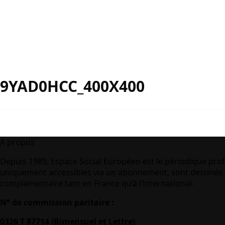
9YAD0HCC_400X400
A propos
Depuis 1989, Espace Social Européen est le périodique prof
uniquement accessibles via un abonnement, sont destinés à
complémentaire tant en France qu’à l’international.
N° de commission paritaire :
0326 T 87714 (Bimensuel et Lettre)