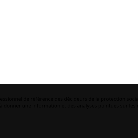
essionnel de référence des décideurs de la protection socia
 donner une information et des analyses pointues sur les q