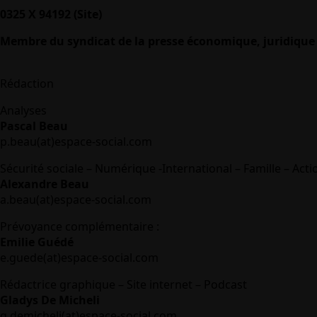
0325 X 94192 (Site)
Membre du syndicat de la presse économique, juridique 
Rédaction
Analyses
Pascal Beau
p.beau(at)espace-social.com
Sécurité sociale – Numérique -International – Famille – Acti
Alexandre Beau
a.beau(at)espace-social.com
Prévoyance complémentaire :
Emilie Guédé
e.guede(at)espace-social.com
Rédactrice graphique – Site internet – Podcast
Gladys De Micheli
g.demicheli(at)espace-social.com