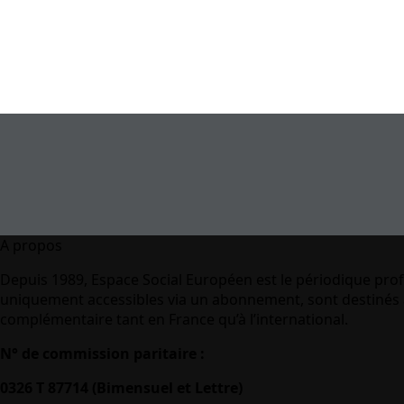
A propos
Depuis 1989, Espace Social Européen est le périodique prof
uniquement accessibles via un abonnement, sont destinés à
complémentaire tant en France qu’à l’international.
N° de commission paritaire :
0326 T 87714 (Bimensuel et Lettre)