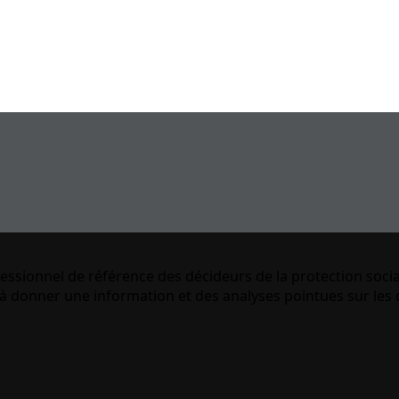
essionnel de référence des décideurs de la protection socia
 donner une information et des analyses pointues sur les q