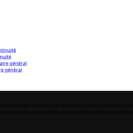
inuité
re général
essionnel de référence des décideurs de la protection socia
 donner une information et des analyses pointues sur les q