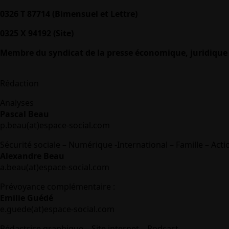
0326 T 87714 (Bimensuel et Lettre)
0325 X 94192 (Site)
Membre du syndicat de la presse économique, juridique 
Rédaction
Analyses
Pascal Beau
p.beau(at)espace-social.com
Sécurité sociale – Numérique -International – Famille – Acti
Alexandre Beau
a.beau(at)espace-social.com
Prévoyance complémentaire :
Emilie Guédé
e.guede(at)espace-social.com
Rédactrice graphique – Site internet – Podcast