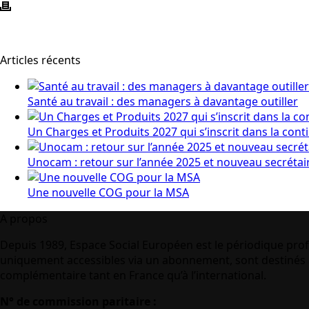
Articles récents
Santé au travail : des managers à davantage outiller
Un Charges et Produits 2027 qui s’inscrit dans la cont
Unocam : retour sur l’année 2025 et nouveau secrétai
Une nouvelle COG pour la MSA
A propos
Depuis 1989, Espace Social Européen est le périodique prof
uniquement accessibles via un abonnement, sont destinés à
complémentaire tant en France qu’à l’international.
N° de commission paritaire :